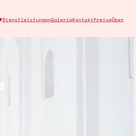
agram
cebook
Twitter
Dienstleistungen
Galerie
Kontakt
Preise
Über
e