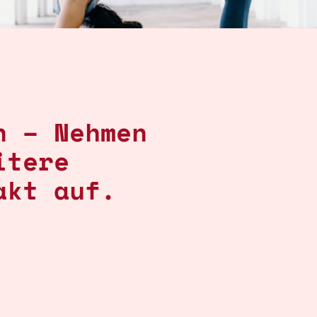
n – Nehmen
itere
akt auf.