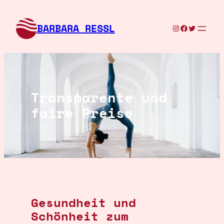
Zum
Inhalt
BARBARA RESSL
Instagram
Facebook
Twitter
springen
Transparente und
faire Preise
Gesundheit und
Schönheit zum